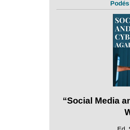
Podés 
“Social Media a
Ed. 