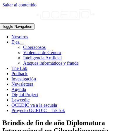
Saltar al contenido
Toggle Navigation
Nosotros
Ejes
Ciberacosos
Violencia de Género
Inteligencia Artificial
Ataques informáticos y fraude
The Lab
Podhack
Investigación
Newsletters
Agenda
Digital Project
Lawcedic
OCEDIC va a la escuela
Proyecto OCEDIC – TikTok
Brindis de fin de año Diplomatura
Internacional en Ciberdelincuencia.