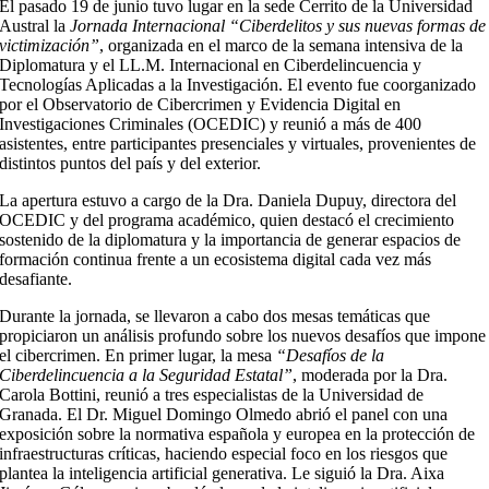
El pasado 19 de junio tuvo lugar en la sede Cerrito de la Universidad
Austral la
Jornada Internacional “Ciberdelitos y sus nuevas formas de
victimización”
, organizada en el marco de la semana intensiva de la
Diplomatura y el LL.M. Internacional en Ciberdelincuencia y
Tecnologías Aplicadas a la Investigación. El evento fue coorganizado
por el Observatorio de Cibercrimen y Evidencia Digital en
Investigaciones Criminales (OCEDIC) y reunió a más de 400
asistentes, entre participantes presenciales y virtuales, provenientes de
distintos puntos del país y del exterior.
La apertura estuvo a cargo de la Dra. Daniela Dupuy, directora del
OCEDIC y del programa académico, quien destacó el crecimiento
sostenido de la diplomatura y la importancia de generar espacios de
formación continua frente a un ecosistema digital cada vez más
desafiante.
Durante la jornada, se llevaron a cabo dos mesas temáticas que
propiciaron un análisis profundo sobre los nuevos desafíos que impone
el cibercrimen. En primer lugar, la mesa
“Desafíos de la
Ciberdelincuencia a la Seguridad Estatal”
, moderada por la Dra.
Carola Bottini, reunió a tres especialistas de la Universidad de
Granada. El Dr. Miguel Domingo Olmedo abrió el panel con una
exposición sobre la normativa española y europea en la protección de
infraestructuras críticas, haciendo especial foco en los riesgos que
plantea la inteligencia artificial generativa. Le siguió la Dra. Aixa