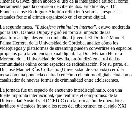
Jiménez Gálvez, quien abordó el uso de la inteligencia artificial como
herramienta para la comisión de ciberdelitos. Finalmente, el Dr.
Francisco José Rodríguez Almirón reflexionó sobre las respuestas
estatales frente al crimen organizado en el entorno digital.
La segunda mesa,
“Ludosfera criminal en internet”
, estuvo moderada
por la Dra. Daniela Dupuy y giró en torno al impacto de las
plataformas digitales en la criminalidad juvenil. El Dr. José Manuel
Palma Herrera, de la Universidad de Córdoba, analizó cómo los
videojuegos y plataformas de streaming pueden convertirse en espacios
propicios para la violencia sexual digital. La Dra. Myriam Herrera
Moreno, de la Universidad de Sevilla, profundizó en el rol de las
comunidades online como espacios de radicalización. Por su parte, el
Dr. José Manuel Ríos Corbacho (Universidad de Granada) cerró la
mesa con una ponencia centrada en cómo el entorno digital actúa como
catalizador de nuevas formas de criminalidad entre adolescentes.
La jornada fue un espacio de encuentro interdisciplinario, con una
fuerte impronta internacional, que reafirma el compromiso de la
Universidad Austral y el OCEDIC con la formación de operadores
jurídicos y técnicos frente a los retos del cibercrimen en el siglo XXI.