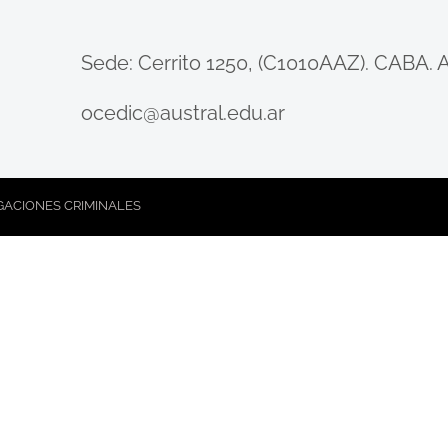
​Sede: Cerrito 1250, (C1010AAZ). CABA. 
ocedic@austral.edu.ar
IGACIONES CRIMINALES