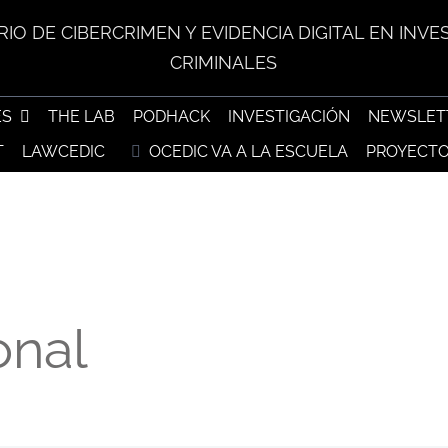
IO DE CIBERCRIMEN Y EVIDENCIA DIGITAL EN INVE
CRIMINALES
ES
THE LAB
PODHACK
INVESTIGACIÓN
NEWSLET
T
LAWCEDIC
OCEDIC VA A LA ESCUELA
PROYECTO
onal