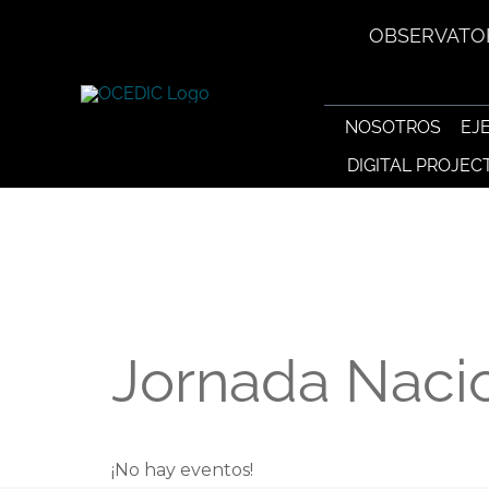
Saltar
OBSERVATOR
al
contenido
NOSOTROS
EJ
DIGITAL PROJEC
Jornada Naci
¡No hay eventos!