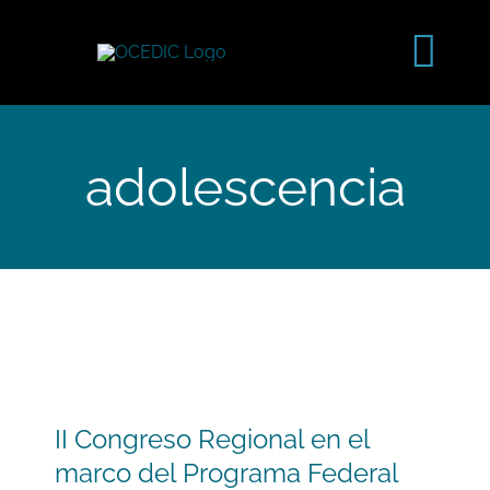
Saltar
al
Tog
contenido
Navi
adolescencia
II Congreso Regional en el
marco del Programa Federal