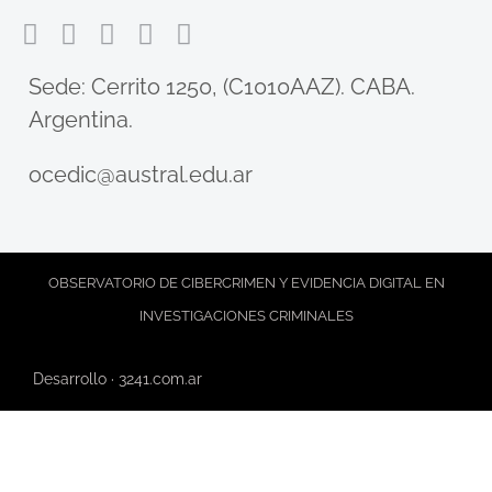
​Sede: Cerrito 1250, (C1010AAZ). CABA.
Argentina.
ocedic@austral.edu.ar
Pr
OBSERVATORIO DE CIBERCRIMEN Y EVIDENCIA DIGITAL EN
INVESTIGACIONES CRIMINALES
Desarrollo · 3241.com.ar