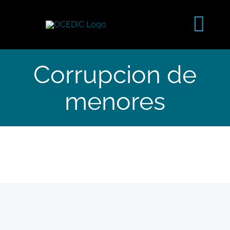
Saltar
al
Tog
contenido
Navi
Corrupcion de
menores