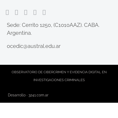
​Sede: Cerrito 1250, (C1010AAZ). CABA.
Argentina.
ocedic@austral.edu.ar
Pr
OBSERVATORIO DE CIBERCRIMEN Y EVIDENCIA DIGITAL EN
INVESTIGACIONES CRIMINALES
Desarrollo · 3241.com.ar