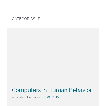
CATEGORIAS
DOCTRINA
JURISPRUDENCIA
Pr
LEGISLACIÓN
Libros
Computers in Human Behavior
12 septiembre, 2021
|
DOCTRINA
NOTICIAS