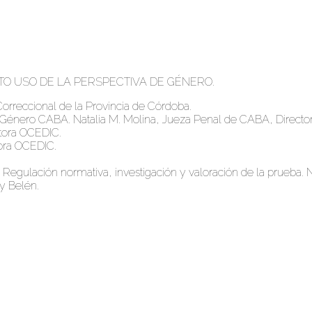
TO USO DE LA PERSPECTIVA DE GÉNERO.
 Correccional de la Provincia de Córdoba.
e Género CABA. Natalia M. Molina, Jueza Penal de CABA, Director
tora OCEDIC.
tora OCEDIC.
ento. Regulación normativa, investigación y valoración de la prue
ey Belén.