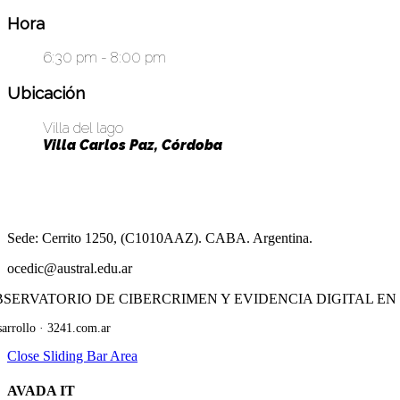
Hora
6:30 pm - 8:00 pm
Ubicación
Villa del lago
Villa Carlos Paz, Córdoba
​Sede: Cerrito 1250, (C1010AAZ). CABA. Argentina.
ocedic@austral.edu.ar
BSERVATORIO DE CIBERCRIMEN Y EVIDENCIA DIGITAL EN
arrollo · 3241.com.ar
Close Sliding Bar Area
AVADA IT